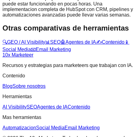
puede estar funcionando en pocas horas. Una
implementacion completa de HubSpot con CRM, pipelines y
automatizaciones avanzadas puede llevar varias semanas.
Otras comparativas de herramientas
🔍
GEO / AI Visibility
📊
SEO
🤖
Agentes de IA
✍️
Contenido
📱
Social Media
📧
Email Marketing
10x
Marketeer
Recursos y estrategias para marketeers que trabajan con IA.
Contenido
Blog
Sobre nosotros
Herramientas
AI Visibility
SEO
Agentes de IA
Contenido
Mas herramientas
Automatizacion
Social Media
Email Marketing